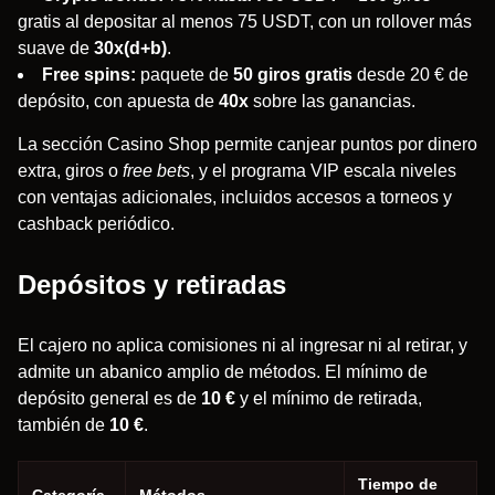
gratis al depositar al menos 75 USDT, con un rollover más
suave de
30x(d+b)
.
Free spins:
paquete de
50 giros gratis
desde 20 € de
depósito, con apuesta de
40x
sobre las ganancias.
La sección Casino Shop permite canjear puntos por dinero
extra, giros o
free bets
, y el programa VIP escala niveles
con ventajas adicionales, incluidos accesos a torneos y
cashback periódico.
Depósitos y retiradas
El cajero no aplica comisiones ni al ingresar ni al retirar, y
admite un abanico amplio de métodos. El mínimo de
depósito general es de
10 €
y el mínimo de retirada,
también de
10 €
.
Tiempo de