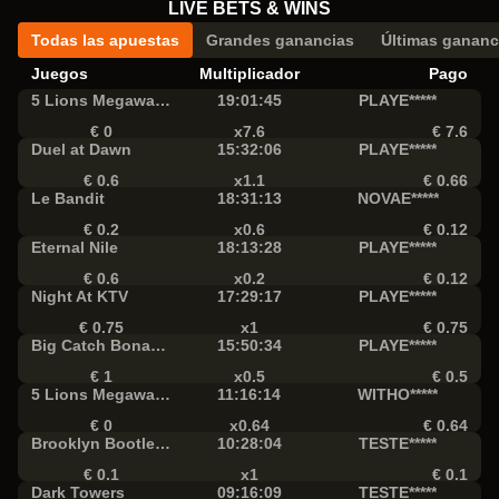
LIVE BETS & WINS
DEMO
DEMO
DEMO
Todas las apuestas
Grandes ganancias
Últimas gananc
Juegos
Multiplicador
Pago
5 Lions Megaways 2
19:01:45
PLAYE*****
€ 0
x7.6
€ 7.6
Duel at Dawn
15:32:06
PLAYE*****
€ 0.6
x1.1
€ 0.66
Le Bandit
18:31:13
NOVAE*****
€ 0.2
x0.6
€ 0.12
Eternal Nile
18:13:28
PLAYE*****
€ 0.6
x0.2
€ 0.12
Night At KTV
17:29:17
PLAYE*****
€ 0.75
x1
€ 0.75
Big Catch Bonanza
15:50:34
PLAYE*****
€ 1
x0.5
€ 0.5
5 Lions Megaways 2
11:16:14
WITHO*****
€ 0
x0.64
€ 0.64
Brooklyn Bootleggers
10:28:04
TESTE*****
€ 0.1
x1
€ 0.1
Dark Towers
09:16:09
TESTE*****