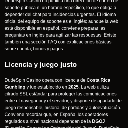
DudeSpin Casino no publica una dirección de correo de
soporte pública ni un horario específico, lo que obliga a
depender del chat para incidencias urgentes. El idioma
oficial del equipo de soporte es el inglés; aunque la web
está disponible en español, conviene preparar las
preguntas en inglés para agilizar las respuestas. Existe
también una sección FAQ con explicaciones básicas
sobre cuenta, bonos y pagos.
Licencia y juego justo
DudeSpin Casino opera con licencia de
Costa Rica
Gambling
y fue establecido en
2025
. La web utiliza
cifrado SSL estándar para proteger las comunicaciones
entre el navegador y el servidor, y dispone de apartado de
juego responsable, historial de partidas y autoevaluación.
Conviene recordar que, en España, los operadores
regulados a nivel nacional dependen de la
DGOJ