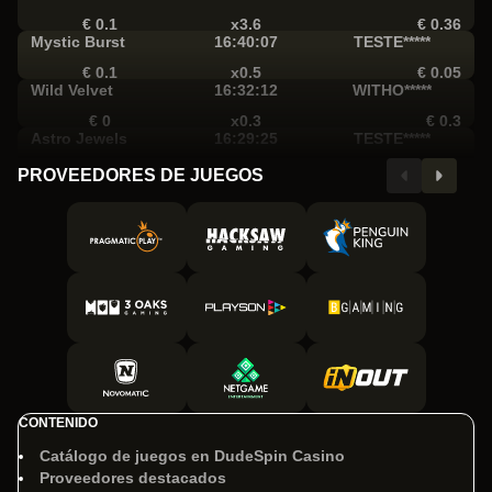
€ 0.1
x3.6
€ 0.36
Mystic Burst
16:40:07
TESTE*****
€ 0.1
x0.5
€ 0.05
Wild Velvet
16:32:12
WITHO*****
€ 0
x0.3
€ 0.3
Astro Jewels
16:29:25
TESTE*****
€ 0.2
x0.4
€ 0.08
PROVEEDORES DE JUEGOS
Fruits and Bombs
16:18:57
TESTE*****
€ 0.2
x0.4
€ 0.08
Lucky Symbols
10:25:34
NOVAE*****
€ 0
x1
€ 1
Mines
18:03:28
PLAYE*****
€ 10
x1.01
€ 10.1
CONTENIDO
Catálogo de juegos en DudeSpin Casino
Proveedores destacados