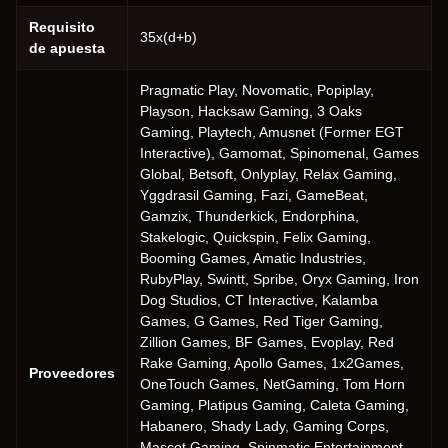
Requisito
35x(d+b)
de apuesta
Pragmatic Play, Novomatic, Popiplay,
Playson, Hacksaw Gaming, 3 Oaks
Gaming, Playtech, Amusnet (Former EGT
Interactive), Gamomat, Spinomenal, Games
Global, Betsoft, Onlyplay, Relax Gaming,
Yggdrasil Gaming, Fazi, GameBeat,
Gamzix, Thunderkick, Endorphina,
Stakelogic, Quickspin, Felix Gaming,
Booming Games, Amatic Industries,
RubyPlay, Swintt, Spribe, Oryx Gaming, Iron
Dog Studios, CT Interactive, Kalamba
Games, G Games, Red Tiger Gaming,
Zillion Games, BF Games, Evoplay, Red
Rake Gaming, Apollo Games, 1x2Games,
Proveedores
OneTouch Games, NetGaming, Tom Horn
Gaming, Platipus Gaming, Caleta Gaming,
Habanero, Shady Lady, Gaming Corps,
Mascot Gaming, Spinmatic Entertainment,