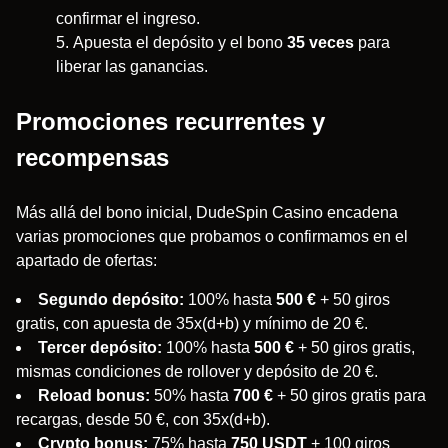
confirmar el ingreso.
Apuesta el depósito y el bono
35 veces
para
liberar las ganancias.
Promociones recurrentes y
recompensas
Más allá del bono inicial, DudeSpin Casino encadena
varias promociones que probamos o confirmamos en el
apartado de ofertas:
Segundo depósito:
100% hasta
500 €
+ 50 giros
gratis, con apuesta de 35x(d+b) y mínimo de 20 €.
Tercer depósito:
100% hasta
500 €
+ 50 giros gratis,
mismas condiciones de rollover y depósito de 20 €.
Reload bonus:
50% hasta
700 €
+ 50 giros gratis para
recargas, desde 50 €, con 35x(d+b).
Crypto bonus:
75% hasta
750 USDT
+ 100 giros