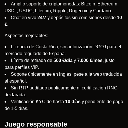
Amplio soporte de criptomonedas: Bitcoin, Ethereum,
USDT, USDC, Litecoin, Ripple, Dogecoin y Cardano.
Chat en vivo
24/7
y depósitos sin comisiones desde
10
€
.
Aspectos mejorables:
Licencia de Costa Rica, sin autorización DGOJ para el
mercado regulado de España.
Límite de retirada de
500 €/día
y
7.000 €/mes
, justo
para perfiles VIP.
Soporte únicamente en inglés, pese a la web traducida
al español.
Sin RTP auditado públicamente ni certificación RNG
declarada.
Verificación KYC de hasta
10 días
y pendiente de pago
de 1-5 días.
Juego responsable