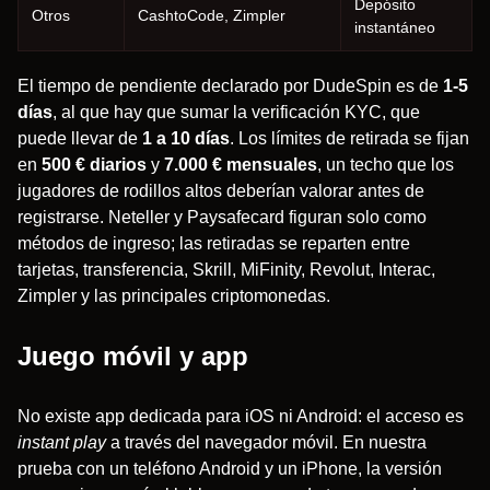
Depósito
Otros
CashtoCode, Zimpler
instantáneo
El tiempo de pendiente declarado por DudeSpin es de
1-5
días
, al que hay que sumar la verificación KYC, que
puede llevar de
1 a 10 días
. Los límites de retirada se fijan
en
500 € diarios
y
7.000 € mensuales
, un techo que los
jugadores de rodillos altos deberían valorar antes de
registrarse. Neteller y Paysafecard figuran solo como
métodos de ingreso; las retiradas se reparten entre
tarjetas, transferencia, Skrill, MiFinity, Revolut, Interac,
Zimpler y las principales criptomonedas.
Juego móvil y app
No existe app dedicada para iOS ni Android: el acceso es
instant play
a través del navegador móvil. En nuestra
prueba con un teléfono Android y un iPhone, la versión