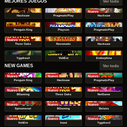
MEJORES JUEGOS
Ver todo
Duel at Dawn
Gates of Olympus 1000
Le Cowboy
Nuevo
Hacksaw
PragmaticPlay
Hacksaw
Jugar
Jugar
Jugar
DEMO
DEMO
DEMO
5 Relics of Power: Hold & Win
Diamonds Power: Hold and Win
Zeus vs Hades - Gods of War
Penguin King
Playson
PragmaticPlay
Jugar
Jugar
Jugar
DEMO
DEMO
DEMO
Sun of Egypt 5
Book of Flames Hold & Win
Pirate Bonanza 2
Nuevo
Three Oaks
Novomatic
Hacksaw
Jugar
Jugar
Jugar
DEMO
DEMO
DEMO
Raptor Doublemax
Mighty Wild™: Panther Grand Gold Edition
Hell Hot 100
Yggdrasil
VoltEnt
Endorphina
Jugar
Jugar
Jugar
NEW GAMES
Ver todo
DEMO
DEMO
DEMO
Candyland Pop
Totem Poles
Hot Tuna
Nuevo
Nuevo
Nuevo
Penguin King
Hacksaw
PragmaticPlay
Jugar
Jugar
Jugar
DEMO
DEMO
DEMO
UFO Pyramids
Sun of Egypt 5
Almighty Joker 40: Classic$$eries
Nuevo
Nuevo
Nuevo
BGaming
Three Oaks
NetGame
Jugar
Jugar
Jugar
DEMO
DEMO
DEMO
777 Magma Spins
Jewel Boom Super Drop
Frozen Barrel Tavern
Nuevo
Nuevo
Nuevo
Spinomenal
BGaming
Belatra
Jugar
Jugar
Jugar
DEMO
DEMO
Moon of Fortune™ Burning Board™
Mine Slot
Midas VS Medusa: WildEnergy
Nuevo
Nuevo
Nuevo
VoltEnt
Inout
Yggdrasil
Jugar
Jugar
Jugar