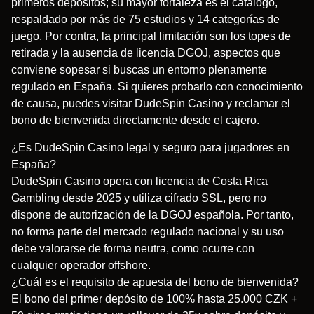
primeros depósitos; su mayor fortaleza es el catálogo,
respaldado por más de 75 estudios y 14 categorías de
juego. Por contra, la principal limitación son los topes de
retirada y la ausencia de licencia DGOJ, aspectos que
conviene sopesar si buscas un entorno plenamente
regulado en España. Si quieres probarlo con conocimiento
de causa, puedes
visitar DudeSpin Casino y reclamar el
bono de bienvenida
directamente desde el cajero.
¿Es DudeSpin Casino legal y seguro para jugadores en
España?
DudeSpin Casino opera con licencia de Costa Rica
Gambling desde 2025 y utiliza cifrado SSL, pero no
dispone de autorización de la DGOJ española. Por tanto,
no forma parte del mercado regulado nacional y su uso
debe valorarse de forma neutra, como ocurre con
cualquier operador offshore.
¿Cuál es el requisito de apuesta del bono de bienvenida?
El bono del primer depósito de 100% hasta 25.000 CZK +